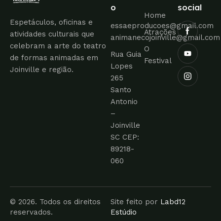
o
social
Home
Espetáculos, oficinas e
essaeproducoes@gmail.com
Atrações
atividades culturais que
animanecojoinville@gmail.com
celebram a arte do teatro
O
Rua Guia
de formas animadas em
Festival
Lopes
Joinville e região.
265
Santo
Antonio
–
Joinville
SC CEP:
89218-
060
© 2026. Todos os direitos
Site feito por
Labd12
reservados.
Estúdio