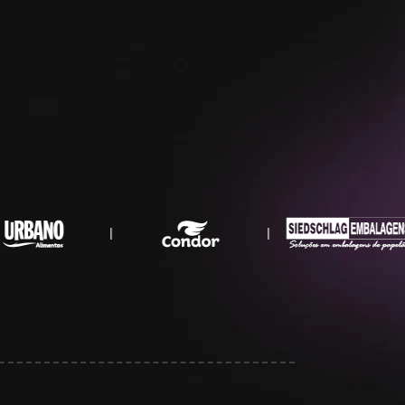
|
|
|