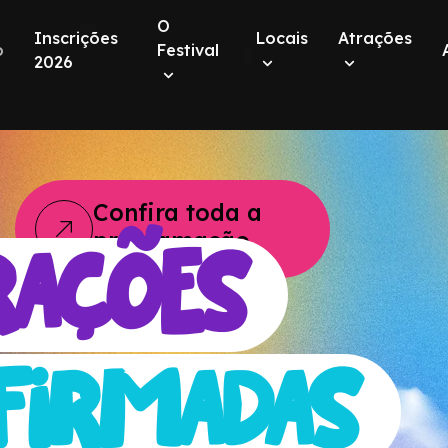
O
Inscrições
Locais
Atrações
o
Festival
2026
Confira toda a
programação
rações
firmadas