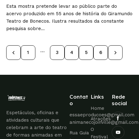
Esta mostra pretende levar ao público parte do
acervo produzido em 55 anos de história do Giramundo
Teatro de Bonecos. Ilustra resultados da constante
pesquisa sobre…
…
1
3
4
>
5
6
Contat
Links
Rede
o
social
Home
Espetáculos, oficinas e
essaeproducoes@gmail.com
Atrações
atividades culturais que
animanecojoinville@gmail.com
celebram a arte do teatro
O
Rua Guia
de formas animadas em
Festival