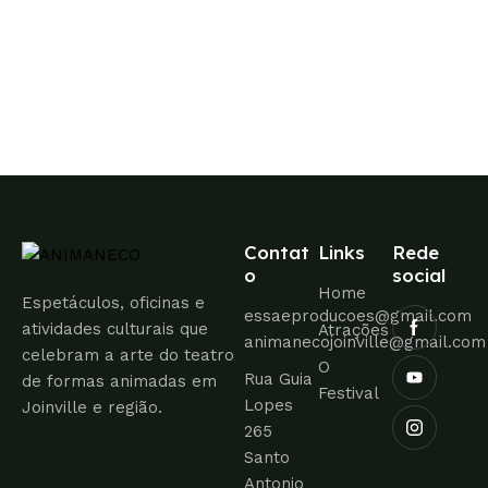
o
t
n
d
o
t
e
o
v
s
i
s
u
Contat
Links
Rede
a
o
social
i
Home
Espetáculos, oficinas e
essaeproducoes@gmail.com
s
atividades culturais que
Atrações
animanecojoinville@gmail.com
celebram a arte do teatro
d
O
Rua Guia
de formas animadas em
Festival
e
Lopes
Joinville e região.
265
E
Santo
v
Antonio