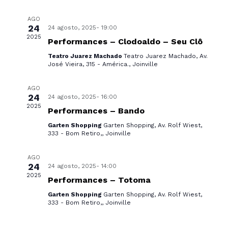
u
r
a
e
i
e
ç
i
AGO
v
o
n
24
24 agosto, 2025- 19:00
ã
e
s
n
2025
n
d
Performances – Clodoaldo – Seu Clô
o
e
t
a
Teatro Juarez Machado
Teatro Juarez Machado, Av.
á
d
a
o
José Vieira, 315 - América., Joinville
e
s
d
o
r
a
n
v
AGO
i
t
24
24 agosto, 2025- 16:00
i
a
2025
a
o
Performances – Bando
s
.
v
Garten Shopping
Garten Shopping, Av. Rolf Wiest,
r
u
333 - Bom Retiro,, Joinville
e
a
d
g
l
AGO
e
24
24 agosto, 2025- 14:00
a
E
2025
E
Performances – Totoma
v
ç
Garten Shopping
Garten Shopping, Av. Rolf Wiest,
v
e
333 - Bom Retiro,, Joinville
ã
e
n