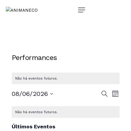
Performances
Não há eventos futuros.
P
N
08/06/2026
P
M
r
a
e
ê
S
o
C
s
v
e
c
s
Não há eventos futuros.
a
u
e
l
q
r
e
g
l
Últimos Eventos
a
c