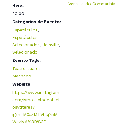
Ver site do Companhia
Hora:
20:00
Categorias de Evento:
Espetáculos
,
Espetáculos
Selecionados
,
Joinville
,
Selecionado
Evento Tags:
Teatro Juarez
Machado
Website:
https://www.instagram.
com/ismo.ciclodeobjet
osytiteres?
igsh=MXczMTVhcjY5M
WczMA%3D%3D