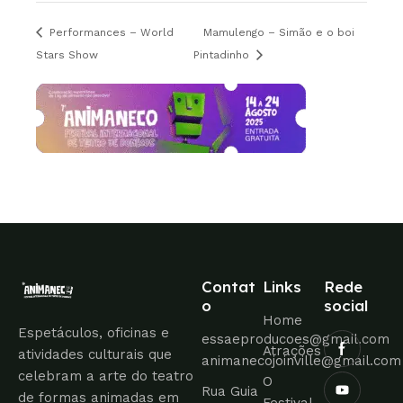
Performances – World
Mamulengo – Simão e o boi
Stars Show
Pintadinho
Contat
Links
Rede
o
social
Home
Espetáculos, oficinas e
essaeproducoes@gmail.com
Atrações
atividades culturais que
animanecojoinville@gmail.com
celebram a arte do teatro
O
Rua Guia
de formas animadas em