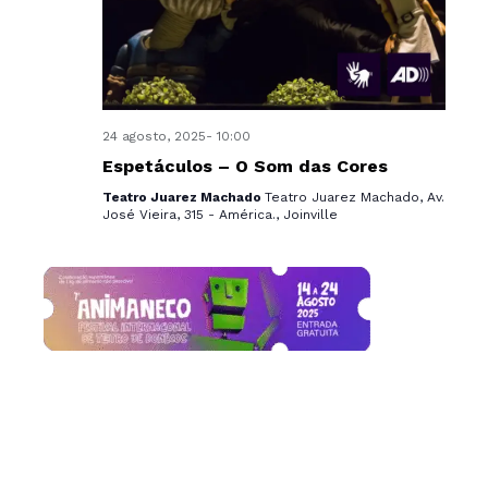
e
n
t
o
24 agosto, 2025- 10:00
Espetáculos – O Som das Cores
s
Teatro Juarez Machado
Teatro Juarez Machado, Av.
José Vieira, 315 - América., Joinville