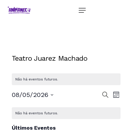
Teatro Juarez Machado
Não há eventos futuros.
P
N
08/05/2026
P
M
r
a
e
ê
S
o
C
s
v
e
c
s
Não há eventos futuros.
a
u
e
l
q
r
e
g
l
Últimos Eventos
a
c