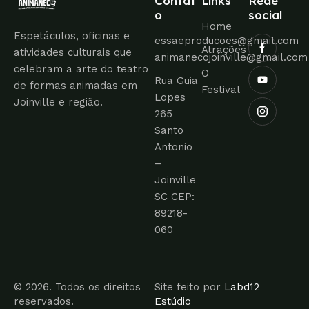
Contat
Links
Rede
o
social
Home
Espetáculos, oficinas e
essaeproducoes@gmail.com
Atrações
atividades culturais que
animanecojoinville@gmail.com
celebram a arte do teatro
O
Rua Guia
de formas animadas em
Festival
Lopes
Joinville e região.
265
Santo
Antonio
–
Joinville
SC CEP:
89218-
060
© 2026. Todos os direitos
Site feito por
Labd12
reservados.
Estúdio