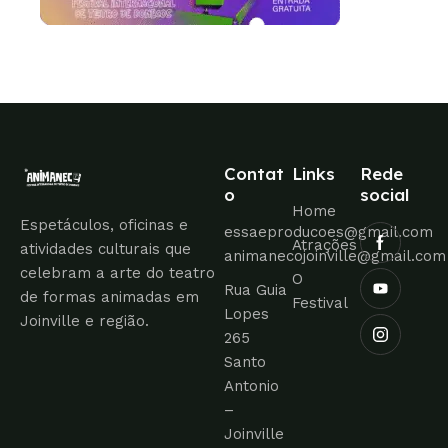
Contat
Links
Rede
o
social
Home
Espetáculos, oficinas e
essaeproducoes@gmail.com
Atrações
atividades culturais que
animanecojoinville@gmail.com
celebram a arte do teatro
O
Rua Guia
de formas animadas em
Festival
Lopes
Joinville e região.
265
Santo
Antonio
–
Joinville