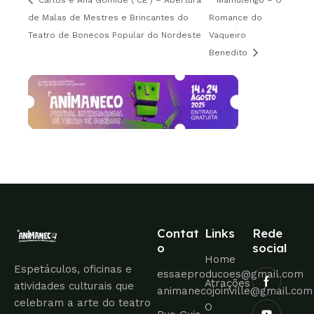
Carlos e Ana Gomide ( CE ) – Abertura
Mamulengo – O
de Malas de Mestres e Brincantes do
Romance do
Teatro de Bonecos Popular do Nordeste
Vaqueiro
Benedito
Contat
Links
Rede
o
social
Home
Espetáculos, oficinas e
essaeproducoes@gmail.com
Atrações
atividades culturais que
animanecojoinville@gmail.com
celebram a arte do teatro
O