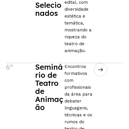
edital, com
Selecio
diversidade
nados
estética e
temática,
mostrando a
riqueza do
teatro de
animação.
6º
Seminá
Encontros
rio de
formativos
com
Teatro
profissionais
de
da área para
Animaç
debater
ão
linguagens,
técnicas e os
rumos do
teatro de