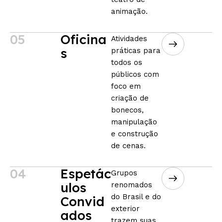
animação.
05
Oficina
Atividades
s
práticas para
todos os
públicos com
foco em
criação de
bonecos,
manipulação
e construção
de cenas.
04
Espetác
Grupos
ulos
renomados
do Brasil e do
Convid
exterior
ados
trazem suas