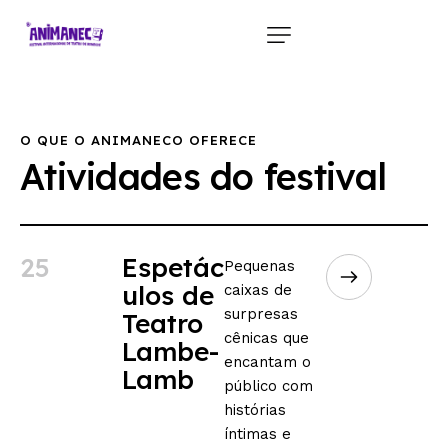
O QUE O ANIMANECO OFERECE
Atividades do festival
25
Espetác
Pequenas
ulos de
caixas de
surpresas
Teatro
cênicas que
Lambe-
encantam o
Lamb
público com
histórias
íntimas e