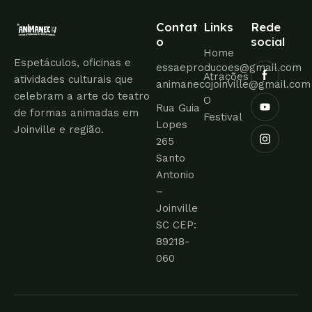
Contat
Links
Rede
o
social
Home
Espetáculos, oficinas e
essaeproducoes@gmail.com
Atrações
atividades culturais que
animanecojoinville@gmail.com
celebram a arte do teatro
O
Rua Guia
de formas animadas em
Festival
Lopes
Joinville e região.
265
Santo
Antonio
–
Joinville
SC CEP:
89218-
060