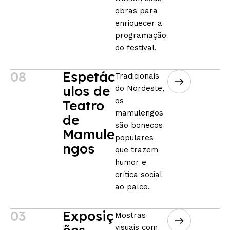
obras para
enriquecer a
programação
do festival.
08
Espetác
Tradicionais
ulos de
do Nordeste,
os
Teatro
mamulengos
de
são bonecos
Mamule
populares
ngos
que trazem
humor e
crítica social
ao palco.
03
Exposiç
Mostras
visuais com