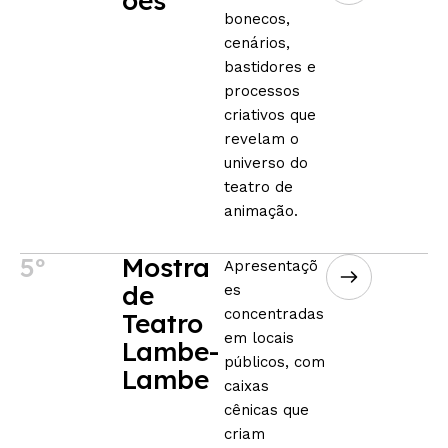
ões
bonecos,
cenários,
bastidores e
processos
criativos que
revelam o
universo do
teatro de
animação.
5º
Mostra
Apresentaçõ
de
es
concentradas
Teatro
em locais
Lambe-
públicos, com
Lambe
caixas
cênicas que
criam