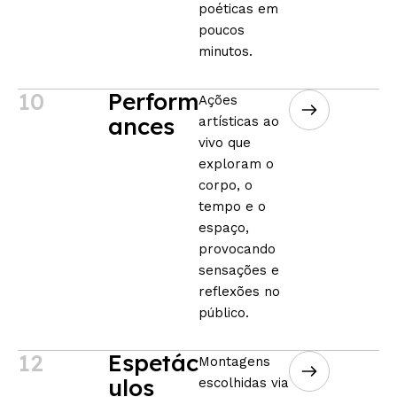
poéticas em
poucos
minutos.
10
Perform
Ações
ances
artísticas ao
vivo que
exploram o
corpo, o
tempo e o
espaço,
provocando
sensações e
reflexões no
público.
12
Espetác
Montagens
ulos
escolhidas via